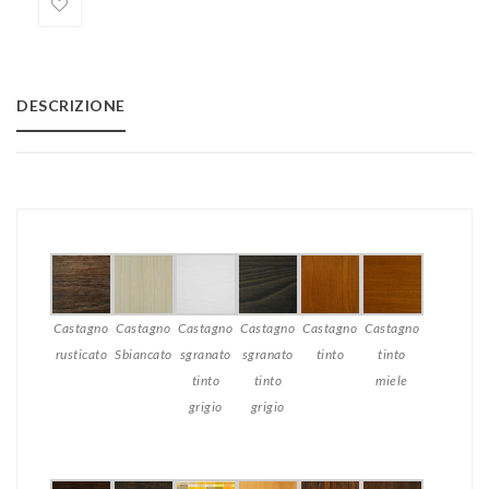
Add
to
DESCRIZIONE
Wishlist
Castagno
Castagno
Castagno
Castagno
Castagno
Castagno
rusticato
Sbiancato
sgranato
sgranato
tinto
tinto
tinto
tinto
miele
grigio
grigio