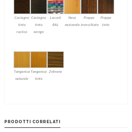
Castagno
Castagno
Laccati
Noce
Pioppo
Pioppo
tinto
tinto
RAL
nazionale
invecchiato
tinto
rustico
wenge
Tanganica
Tanganica
Zebrano
naturale
tinto
PRODOTTI CORRELATI