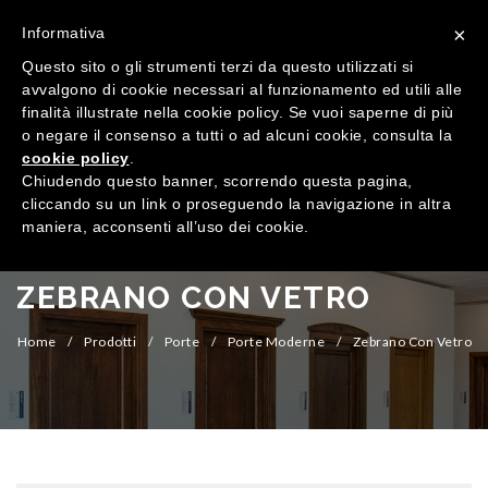
×
Informativa
Questo sito o gli strumenti terzi da questo utilizzati si
avvalgono di cookie necessari al funzionamento ed utili alle
finalità illustrate nella cookie policy. Se vuoi saperne di più
o negare il consenso a tutti o ad alcuni cookie, consulta la
cookie policy
.
MENU
Chiudendo questo banner, scorrendo questa pagina,
cliccando su un link o proseguendo la navigazione in altra
maniera, acconsenti all’uso dei cookie.
HOME
AZIENDA
ZEBRANO CON VETRO
QUALITÀ
Home
/
Prodotti
/
Porte
/
Porte Moderne
/
Zebrano Con Vetro
PRODOTTI
SHOWROOM
Finestre
ARREDI SU MISURA
Porte
Legno