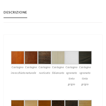
to
DESCRIZIONE
Wishlist
Castagno
Castagno
Castagno
Castagno
Castagno
Castagno
invecchiato
naturale
rusticato
Sbiancato
sgranato
sgranato
tinto
tinto
grigio
grigio