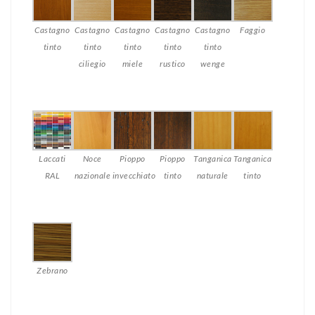
Castagno
Castagno
Castagno
Castagno
Castagno
Faggio
tinto
tinto
tinto
tinto
tinto
ciliegio
miele
rustico
wenge
Laccati
Noce
Pioppo
Pioppo
Tanganica
Tanganica
RAL
nazionale
invecchiato
tinto
naturale
tinto
Zebrano