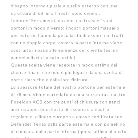
disegno interno uguale a quello esterno con una
piccola
struttura di 68 mm. I nostri sono diversi.
in
Fabbroni Serramenti, da anni, costruisce i suoi
vetro
portoni in modo diverso: i nostri portoni massello
per esterno hanno la peculiarità di essere costruiti
con un doppio corpo, ovvero la parte interne viene
costruita in base alle esigenze del cliente (es. un
pannello liscio laccato lucido).
Questa scelta viene recepita in modo ottimo dal
cliente finale, che non è più legato da una scelta di
porte classiche e dalla loro finitura.
Lo spessore totale del nostro portone per esterni è
di 78 mm. Viene corredato da una serratura a nastro
Poseidon AGB con tre punti di chiusura con ganci
anti strappo, bocchetta di riscontro a nastro
regolabile, cilindro europeo a chiave codificata con
Defender Tenax dalla parte esterna e con pomellino
di chiusura dalla parte interna (quest’ultimo al posto