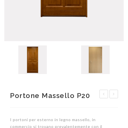
Portone Massello P20
massello
Rosone
P09
con
I portoni per esterno in legno massello, in
anta
commercio si trovano prevalentemente con il