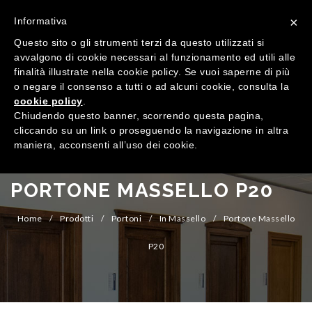
×
Informativa
Questo sito o gli strumenti terzi da questo utilizzati si
avvalgono di cookie necessari al funzionamento ed utili alle
finalità illustrate nella cookie policy. Se vuoi saperne di più
o negare il consenso a tutti o ad alcuni cookie, consulta la
cookie policy
.
MENU
Chiudendo questo banner, scorrendo questa pagina,
cliccando su un link o proseguendo la navigazione in altra
maniera, acconsenti all’uso dei cookie.
HOME
AZIENDA
PORTONE MASSELLO P20
QUALITÀ
Home
/
Prodotti
/
Portoni
/
In Massello
/
Portone Massello
PRODOTTI
P20
SHOWROOM
Finestre
ARREDI SU MISURA
Porte
Legno