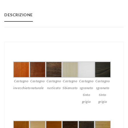
to
DESCRIZIONE
Wishlist
Castagno
Castagno
Castagno
Castagno
Castagno
Castagno
invecchiato
naturale
rusticato
Sbiancato
sgranato
sgranato
tinto
tinto
grigio
grigio