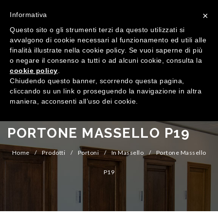
×
Informativa
Questo sito o gli strumenti terzi da questo utilizzati si
avvalgono di cookie necessari al funzionamento ed utili alle
finalità illustrate nella cookie policy. Se vuoi saperne di più
o negare il consenso a tutti o ad alcuni cookie, consulta la
cookie policy
.
MENU
Chiudendo questo banner, scorrendo questa pagina,
cliccando su un link o proseguendo la navigazione in altra
maniera, acconsenti all’uso dei cookie.
HOME
AZIENDA
PORTONE MASSELLO P19
QUALITÀ
Home
/
Prodotti
/
Portoni
/
In Massello
/
Portone Massello
PRODOTTI
P19
SHOWROOM
Finestre
ARREDI SU MISURA
Porte
Legno