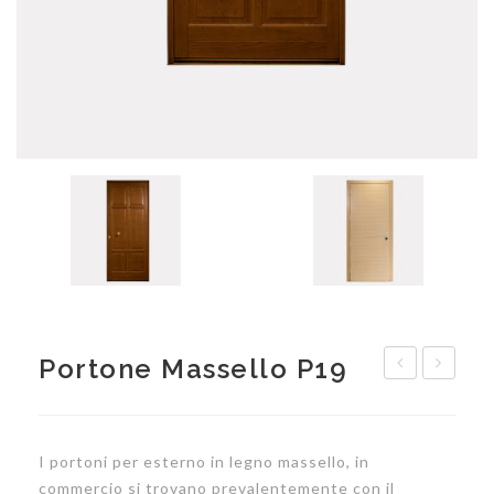
Portone Massello P19
massello
in
P12
PVC
I portoni per esterno in legno massello, in
commercio si trovano prevalentemente con il