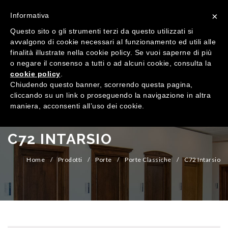
×
Informativa
Questo sito o gli strumenti terzi da questo utilizzati si
avvalgono di cookie necessari al funzionamento ed utili alle
finalità illustrate nella cookie policy. Se vuoi saperne di più
o negare il consenso a tutti o ad alcuni cookie, consulta la
cookie policy
.
MENU
Chiudendo questo banner, scorrendo questa pagina,
cliccando su un link o proseguendo la navigazione in altra
maniera, acconsenti all’uso dei cookie.
HOME
AZIENDA
C72 INTARSIO
QUALITÀ
Home
/
Prodotti
/
Porte
/
Porte Classiche
/
C72 Intarsio
PRODOTTI
SHOWROOM
Finestre
ARREDI SU MISURA
Porte
Legno