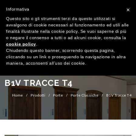
×
Informativa
Questo sito o gli strumenti terzi da questo utilizzati si
avvalgono di cookie necessari al funzionamento ed utili alle
finalità illustrate nella cookie policy. Se vuoi saperne di più
o negare il consenso a tutti o ad alcuni cookie, consulta la
cookie policy
.
MENU
Chiudendo questo banner, scorrendo questa pagina,
cliccando su un link o proseguendo la navigazione in altra
maniera, acconsenti all’uso dei cookie.
HOME
AZIENDA
B1V TRACCE T4
QUALITÀ
Home
/
Prodotti
/
Porte
/
Porte Classiche
/
B1V Tracce T4
PRODOTTI
SHOWROOM
Finestre
ARREDI SU MISURA
Porte
Legno