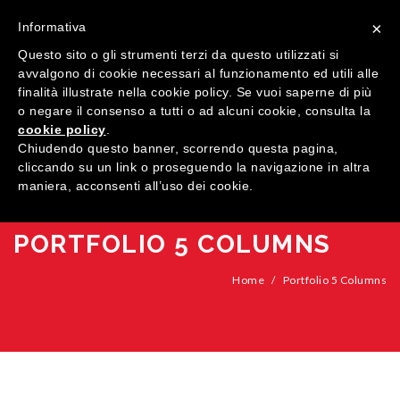
×
Informativa
Questo sito o gli strumenti terzi da questo utilizzati si
avvalgono di cookie necessari al funzionamento ed utili alle
finalità illustrate nella cookie policy. Se vuoi saperne di più
o negare il consenso a tutti o ad alcuni cookie, consulta la
cookie policy
.
MENU
Chiudendo questo banner, scorrendo questa pagina,
cliccando su un link o proseguendo la navigazione in altra
maniera, acconsenti all’uso dei cookie.
HOME
AZIENDA
PORTFOLIO 5 COLUMNS
QUALITÀ
Home
/
Portfolio 5 Columns
PRODOTTI
SHOWROOM
Finestre
ARREDI SU MISURA
Porte
Legno