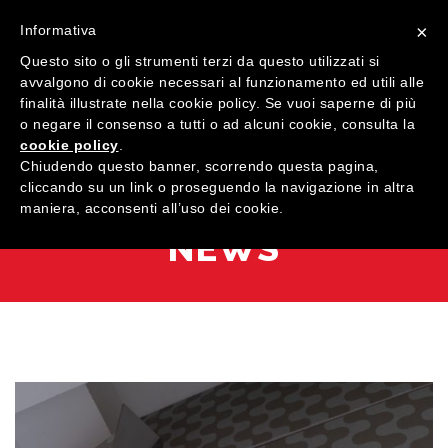
×
Informativa
Questo sito o gli strumenti terzi da questo utilizzati si
avvalgono di cookie necessari al funzionamento ed utili alle
finalità illustrate nella cookie policy. Se vuoi saperne di più
o negare il consenso a tutti o ad alcuni cookie, consulta la
cookie policy
.
MENU
Chiudendo questo banner, scorrendo questa pagina,
cliccando su un link o proseguendo la navigazione in altra
maniera, acconsenti all’uso dei cookie.
HOME
NEWS
AZIENDA
QUALITÀ
PRODOTTI
SHOWROOM
Finestre
ARREDI SU MISURA
Porte
Legno