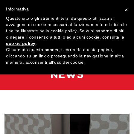
×
Informativa
Questo sito o gli strumenti terzi da questo utilizzati si
avvalgono di cookie necessari al funzionamento ed utili alle
finalità illustrate nella cookie policy. Se vuoi saperne di più
o negare il consenso a tutti o ad alcuni cookie, consulta la
cookie policy
.
MENU
Chiudendo questo banner, scorrendo questa pagina,
cliccando su un link o proseguendo la navigazione in altra
maniera, acconsenti all’uso dei cookie.
HOME
NEWS
AZIENDA
QUALITÀ
PRODOTTI
SHOWROOM
Finestre
ARREDI SU MISURA
Porte
Legno