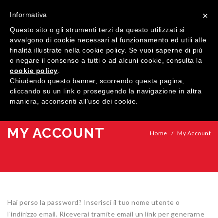
×
Informativa
Questo sito o gli strumenti terzi da questo utilizzati si
avvalgono di cookie necessari al funzionamento ed utili alle
finalità illustrate nella cookie policy. Se vuoi saperne di più
o negare il consenso a tutti o ad alcuni cookie, consulta la
cookie policy
.
MENU
Chiudendo questo banner, scorrendo questa pagina,
cliccando su un link o proseguendo la navigazione in altra
maniera, acconsenti all’uso dei cookie.
HOME
AZIENDA
MY ACCOUNT
Home
/
My Account
QUALITÀ
PRODOTTI
SHOWROOM
Finestre
Hai perso la password? Inserisci il tuo nome utente o
ARREDI SU MISURA
Porte
Legno
l'indirizzo email. Riceverai tramite email un link per generarne