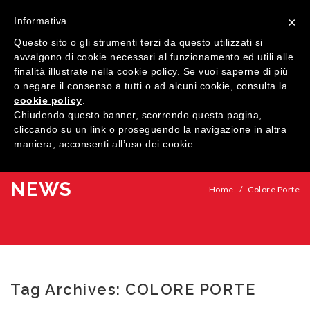
×
Informativa
Questo sito o gli strumenti terzi da questo utilizzati si
avvalgono di cookie necessari al funzionamento ed utili alle
finalità illustrate nella cookie policy. Se vuoi saperne di più
o negare il consenso a tutti o ad alcuni cookie, consulta la
cookie policy
.
MENU
Chiudendo questo banner, scorrendo questa pagina,
cliccando su un link o proseguendo la navigazione in altra
maniera, acconsenti all’uso dei cookie.
HOME
COMPANY
NEWS
Home
/
Colore Porte
QUALIFICATIONS
PRODUCTS
SHOWROOM
Windows
Tag Archives:
COLORE PORTE
CONTACTS
Doors
Wood