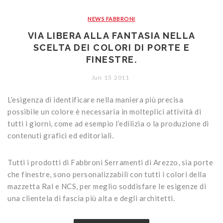
Armored and solid wood doors
Wood / Aluminium
Porte classiche
NEWS FABBRONI
Dimming systems
PVC
Porte moderne
Armored doors
VIA LIBERA ALLA FANTASIA NELLA
Studio Baciocchi
Solid wood doors
Wooden blinds
SCELTA DEI COLORI DI PORTE E
FINESTRE.
Rivestimenti
PVC blinds
Jun
15
2011
Sportelloni in legno
L’esigenza di identificare nella maniera più precisa
Zanzariere
possibile un colore è necessaria in molteplici attività di
tutti i giorni, come ad esempio l’edilizia o la produzione di
contenuti grafici ed editoriali.
Tutti i prodotti di Fabbroni Serramenti di Arezzo, sia porte
che finestre, sono personalizzabili con tutti i colori della
mazzetta Ral e NCS, per meglio soddisfare le esigenze di
una clientela di fascia più alta e degli architetti.