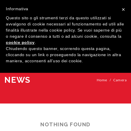
×
Informativa
Questo sito o gli strumenti terzi da questo utilizzati si
avvalgono di cookie necessari al funzionamento ed utili alle
finalità illustrate nella cookie policy. Se vuoi saperne di più
o negare il consenso a tutti o ad alcuni cookie, consulta la
cookie policy
.
MENU
Chiudendo questo banner, scorrendo questa pagina,
cliccando su un link o proseguendo la navigazione in altra
maniera, acconsenti all’uso dei cookie.
HOME
COMPANY
NEWS
Home
/
Camera
QUALIFICATIONS
PRODUCTS
SHOWROOM
Windows
CONTACTS
Doors
Wood
NOTHING FOUND