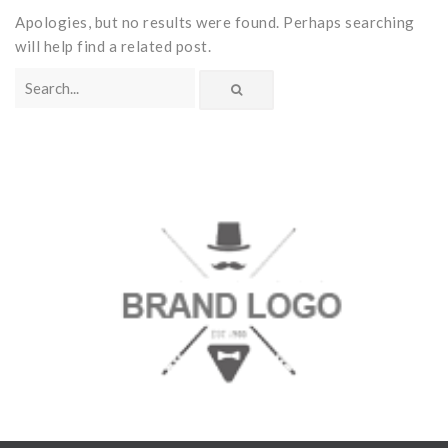
Armored and solid wood doors
Wood / Aluminium
Porte classiche
Apologies, but no results were found. Perhaps searching
will help find a related post.
Dimming systems
PVC
Porte moderne
Armored doors
Studio Baciocchi
Solid wood doors
Wooden blinds
Rivestimenti
PVC blinds
Sportelloni in legno
Zanzariere