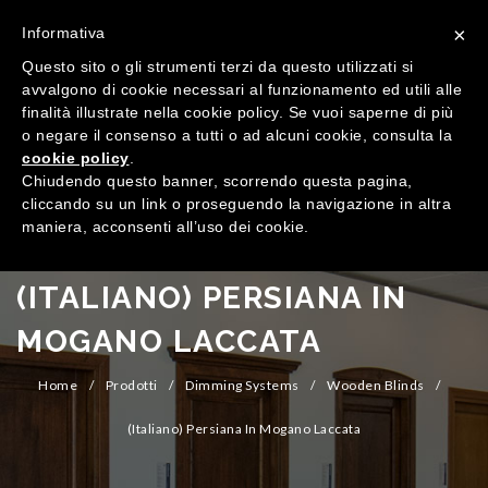
×
Informativa
Questo sito o gli strumenti terzi da questo utilizzati si
avvalgono di cookie necessari al funzionamento ed utili alle
finalità illustrate nella cookie policy. Se vuoi saperne di più
o negare il consenso a tutti o ad alcuni cookie, consulta la
cookie policy
.
MENU
Chiudendo questo banner, scorrendo questa pagina,
cliccando su un link o proseguendo la navigazione in altra
maniera, acconsenti all’uso dei cookie.
HOME
COMPANY
(ITALIANO) PERSIANA IN
QUALIFICATIONS
MOGANO LACCATA
PRODUCTS
Home
/
Prodotti
/
Dimming Systems
/
Wooden Blinds
/
SHOWROOM
Windows
(Italiano) Persiana In Mogano Laccata
CONTACTS
Doors
Wood