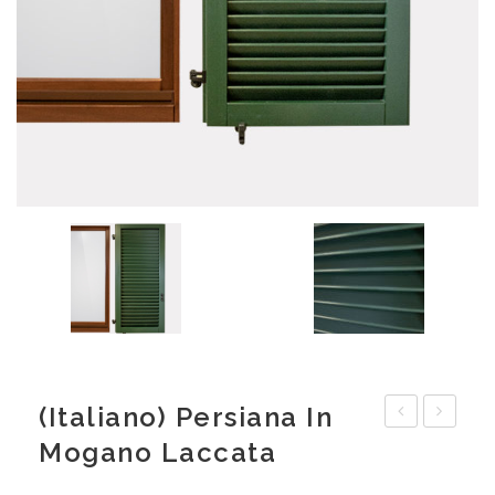
(Italiano) Persiana In
Persiana
Persian
Mogano Laccata
con
in