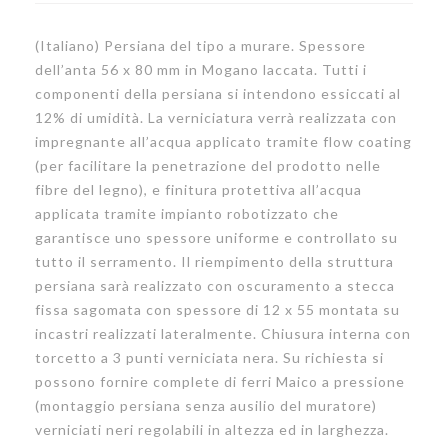
stecche
castagn
alla
tinto
(Italiano) Persiana del tipo a murare. Spessore
fiorentina
dell’anta 56 x 80 mm in Mogano laccata. Tutti i
componenti della persiana si intendono essiccati al
12% di umidità. La verniciatura verrà realizzata con
impregnante all’acqua applicato tramite flow coating
(per facilitare la penetrazione del prodotto nelle
fibre del legno), e finitura protettiva all’acqua
applicata tramite impianto robotizzato che
garantisce uno spessore uniforme e controllato su
tutto il serramento. Il riempimento della struttura
persiana sarà realizzato con oscuramento a stecca
fissa sagomata con spessore di 12 x 55 montata su
incastri realizzati lateralmente. Chiusura interna con
torcetto a 3 punti verniciata nera. Su richiesta si
possono fornire complete di ferri Maico a pressione
(montaggio persiana senza ausilio del muratore)
verniciati neri regolabili in altezza ed in larghezza.