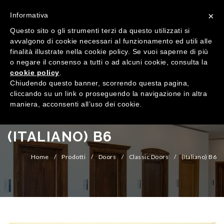
×
Informativa
Questo sito o gli strumenti terzi da questo utilizzati si
avvalgono di cookie necessari al funzionamento ed utili alle
finalità illustrate nella cookie policy. Se vuoi saperne di più
o negare il consenso a tutti o ad alcuni cookie, consulta la
cookie policy
.
MENU
Chiudendo questo banner, scorrendo questa pagina,
cliccando su un link o proseguendo la navigazione in altra
maniera, acconsenti all’uso dei cookie.
HOME
COMPANY
(ITALIANO) B6
QUALIFICATIONS
Home
/
Prodotti
/
Doors
/
Classic Doors
/
(Italiano) B6
PRODUCTS
SHOWROOM
Windows
CONTACTS
Doors
Wood