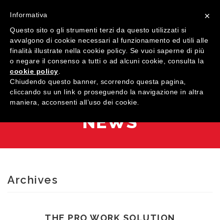
×
Informativa
Questo sito o gli strumenti terzi da questo utilizzati si
avvalgono di cookie necessari al funzionamento ed utili alle
finalità illustrate nella cookie policy. Se vuoi saperne di più
o negare il consenso a tutti o ad alcuni cookie, consulta la
cookie policy
.
MENU
Chiudendo questo banner, scorrendo questa pagina,
cliccando su un link o proseguendo la navigazione in altra
maniera, acconsenti all’uso dei cookie.
HOME
NEWS
COMPANY
QUALIFICATIONS
PRODUCTS
Archives
SHOWROOM
Windows
CONTACTS
Doors
Wood
THE PRO WORK SOLUTION