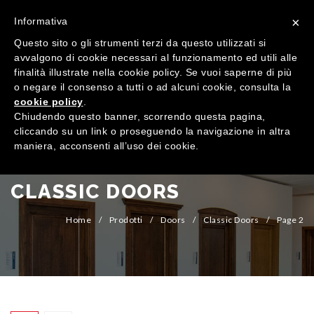
×
Informativa
Questo sito o gli strumenti terzi da questo utilizzati si
avvalgono di cookie necessari al funzionamento ed utili alle
finalità illustrate nella cookie policy. Se vuoi saperne di più
o negare il consenso a tutti o ad alcuni cookie, consulta la
cookie policy
.
MENU
Chiudendo questo banner, scorrendo questa pagina,
cliccando su un link o proseguendo la navigazione in altra
maniera, acconsenti all’uso dei cookie.
HOME
COMPANY
CLASSIC DOORS
QUALIFICATIONS
Home
/
Prodotti
/
Doors
/
Classic Doors
/
Page 2
PRODUCTS
SHOWROOM
Windows
CONTACTS
Doors
Wood