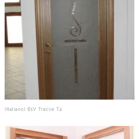
Quick View
(Italiano) B1V Tracce T4