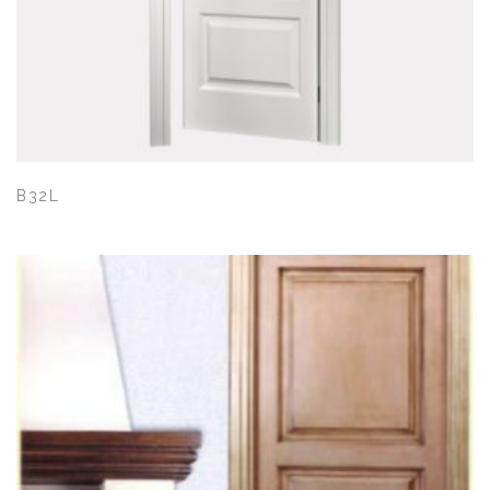
Quick View
B32L