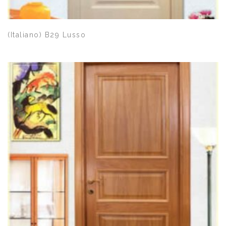
Quick View
(Italiano) B29 Lusso