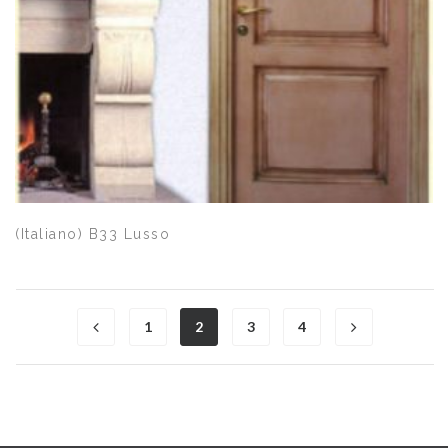
Quick View
(Italiano) B33 Lusso
1
2
3
4