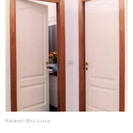
Quick View
(Italiano) B22 Lusso