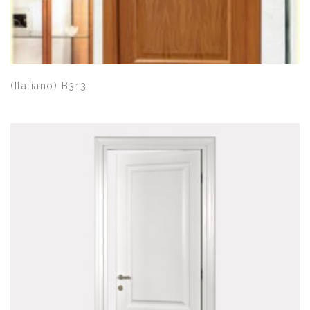
Quick View
(Italiano) B313